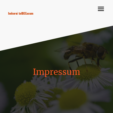
Imkerei tolBEEacum
Impressum